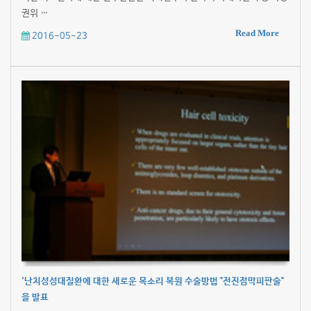
권위 …
Read More
2016-05-23
'난치성성대질환에 대한 새로운 목소리 복원 수술방법 "전진점막피판술"
을 발표