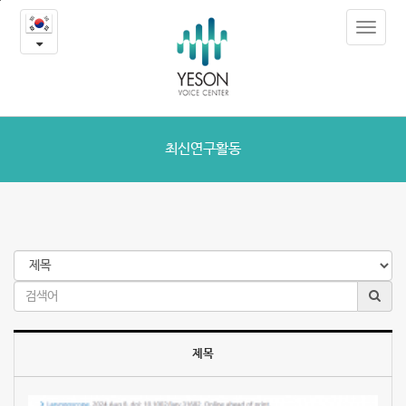
최
본
Toggle
문
신
navigat
내
용
연
바
로
구
가
활
기
최신연구활동
동
제목