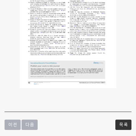
이 전
다 음
목 록