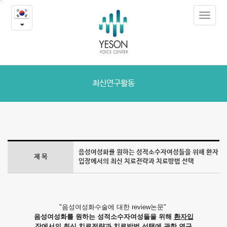
음
본
Toggle
문
성
navigat
내
용
여
바
로
성
가
화
기
최신연구활동
를
원
하
음성여성화를 원하는 성적소수자여성들을 위해 환자
제 목
는
입장에서의 최신 치료전략과 치료방법 선택
성
적
"음성여성화수술에 대한 review논문"
음성여성화를 원하는 성적소수자여성들을 위해
환자입
소
장에서의 최신 치료전략과 치료방법 선택
에 관한 연구