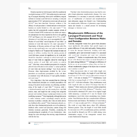
장
에
서
의
최
신
치
료
전
략
과