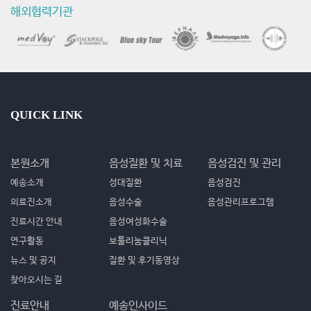
해외협력기관
QUICK LINK
본원소개
음성질환 및 치료
음성검진 및 관리
예송소개
성대질환
음성검진
의료진소개
음성수술
음성관리프로그램
진료시간 안내
음성여성화수술
연구활동
보툴리눔클리닉
뉴스 및 공지
질환 및 후기동영상
찾아오시는 길
진료안내
예송인사이드