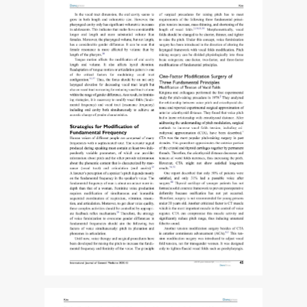
치
료
방
법
선
택
-
최
신
연
구
활