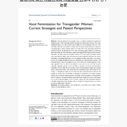
논문
수
자
여
성
들
을
위
해
환
자
입