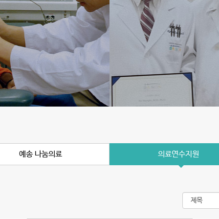
예송 나눔의료
의료연수지원