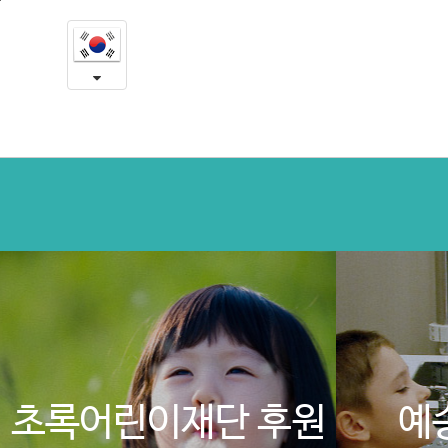
예
본
문
송
내
용
의
바
로
사
가
랑
기
나
눔
초록어린이재단 후원
예