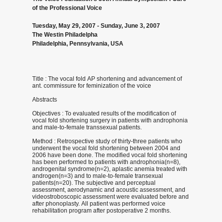
연
of the Professional Voice
구
Tuesday, May 29, 2007 - Sunday, June 3, 2007
The Westin Philadelpha
활
Philadelphia, Pennsylvania, USA
동
Title : The vocal fold AP shortening and advancement of
ant. commissure for feminization of the voice
Abstracts
Objectives : To evaluated results of the modification of
vocal fold shortening surgery in patients with androphonia
and male-to-female transsexual patients.
Method : Retrospective study of thirty-three patients who
underwent the vocal fold shortening between 2004 and
2006 have been done. The modified vocal fold shortening
has been performed to patients with androphonia(n=8),
androgenital syndrome(n=2), aplastic anemia treated with
androgen(n=3) and to male-to-female transexual
patients(n=20). The subjective and perceptual
assessment, aerodynamic and acoustic assessment, and
videostroboscopic assessment were evaluated before and
after phonoplasty. All patient was performed voice
rehabilitation program after postoperative 2 months.