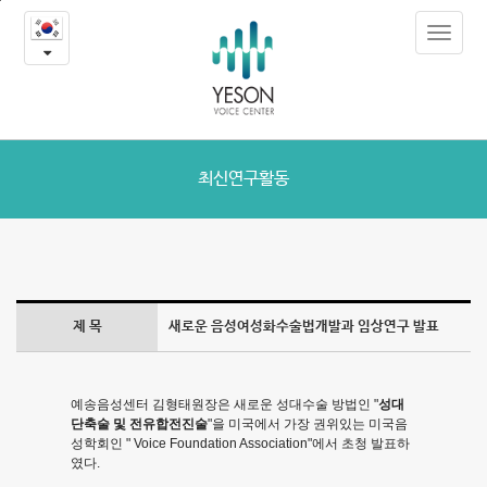
새
본
Toggle
문
로
navigat
내
용
운
바
로
음
가
성
기
최신연구활동
여
성
화
제 목
새로운 음성여성화수술법개발과 임상연구 발표
수
술
예송음성센터 김형태원장은 새로운 성대수술 방법인 "
성대
단축술 및 전유합전진술
"을 미국에서 가장 권위있는 미국음
법
성학회인 " Voice Foundation Association"에서 초청 발표하
였다.
개