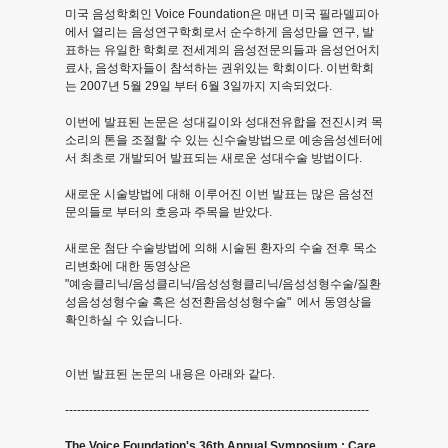
미국 음성학회인 Voice Foundation은 매년 미국 필라델피아
발
에서 열리는 음성연구학회로서 순수하게 음성만을 연구, 발
표하는 유일한 학회로 전세계의 음성전문의들과 음성언어치
과
료사, 음성학자들이 참석하는 권위있는 학회이다. 이번학회
는 2007년 5월 29일 부터 6월 3일까지 지속되었다.
임
이번에 발표된 논문은 성대길이와 성대전유합을 전진시켜 목
소리의 톤을 조절할 수 있는 신수술방법으로 예송음성센터에
상
서 최초로 개발되어 발표되는 새로운 성대수술 방법이다.
연
새로운 시술방법에 대해 이루어진 이번 발표는 많은 음성전
문의들로 부터의 호응과 주목을 받았다.
구
새로운 첨단 수술방법에 의해 시술된 환자의 수술 전후 목소
발
리변화에 대한 동영상은
"예송클리닉/음성클리닉/음성성형클리닉/음성성형수술/질환
표
성음성성형수술 혹은 성전환음성성형수술" 에서 동영상을
확인하실 수 있습니다.
-
이번 발표된 논문의 내용은 아래와 같다.
최
----------------------------------------------------------------------------
신
The Voice Foundation's 36th Annual Symposium : Care