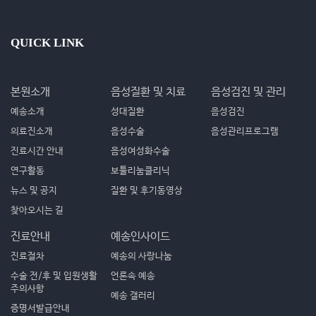
QUICK LINK
본원소개
음성질환 및 치료
음성검진 및 관리
예송소개
성대질환
음성검진
의료진소개
음성수술
음성관리프로그램
진료시간 안내
음성여성화수술
연구활동
보툴리눔클리닉
뉴스 및 공지
질환 및 후기동영상
찾아오시는 길
진료안내
예송인사이드
진료절차
예송의 사랑나눔
수술 전/후 및 입원생활
언론속 예송
주의사항
예송 갤러리
증명서발급안내