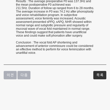
Results : The average preoperative F0 was 137.3Hz and
the mean postoperative F0 achieved was
211.5Hz. Duration of follow up ranged from 6 to 28 months.
The average increase in F0 was 74.2 Hz after phonoplasty
and voice rehabilitation program. In subjective
asssessment, voice feminity was increased. Acoustic
assessment presented sPPQ, sAPQ, NHR showed within
normal range and subglottic pressure and regularity of
mucosal wave of vocal fold maintained in normal range.
These fiindings suggest that patients have unartificial
voice and could make soft phonation after surgery.
Conclusion : The vocal fold AP shortening and
advancement of anterior commissure could be considered
an effective method to perform for voice feminization with
unartifial voice.
이 전
다 음
목 록