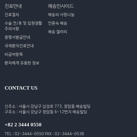
진료안내
예송인사이드
진료절차
예송의 사랑나눔
수술 전/후 및 입원생활
언론속 예송
주의사항
예송 갤러리
증명서발급안내
국제환자진료안내
비급여항목
환자에게 유용한 정보
CONTACT US
신주소 : 서울시 강남구 삼성로 773, 청담동 예송빌딩
구주소 : 서울시 강남구 청담동 6-12번지 예송빌딩
+82 2 3444 0550
TEL : 02-3444-0550 FAX : 02-3444-0538