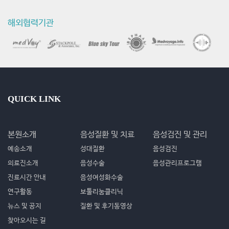
해외협력기관
QUICK LINK
본원소개
음성질환 및 치료
음성검진 및 관리
예송소개
성대질환
음성검진
의료진소개
음성수술
음성관리프로그램
진료시간 안내
음성여성화수술
연구활동
보툴리눔클리닉
뉴스 및 공지
질환 및 후기동영상
찾아오시는 길