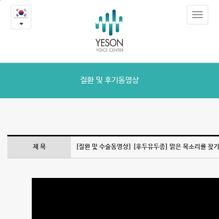
[후
본
Toggle
문
두
navigat
내
용
유
바
로
두
가
종]
기
질환 및 후기동영상
맑
은
목
제 목
[질환 및 수술동영상] [후두유두종] 맑은 목소리를 찾기
소
리
를
찾