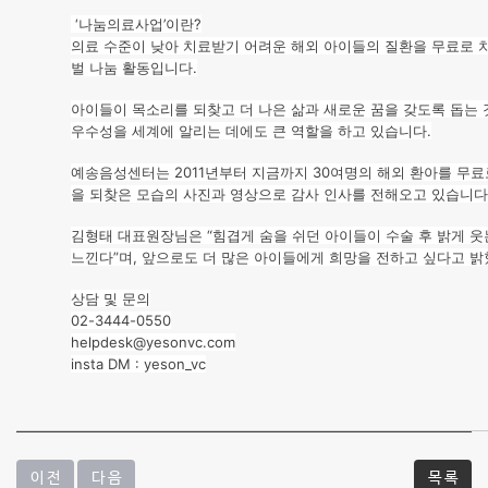
의
‘나눔의료사업’이란?
의료 수준이 낮아 치료받기 어려운 해외 아이들의 질환을 무료로
료
벌 나눔 활동입니다.
이
아이들이 목소리를 되찾고 더 나은 삶과 새로운 꿈을 갖도록 돕는 
우수성을 세계에 알리는 데에도 큰 역할을 하고 있습니다.
야
예송음성센터는 2011년부터 지금까지 30여명의 해외 환아를 무료
기
을 되찾은 모습의 사진과 영상으로 감사 인사를 전해오고 있습니다
-
김형태 대표원장님은 “힘겹게 숨을 쉬던 아이들이 수술 후 밝게 웃
느낀다”며, 앞으로도 더 많은 아이들에게 희망을 전하고 싶다고 
질
상담 및 문의
환
02-3444-0550
helpdesk@yesonvc.com
및
insta DM : yeson_vc
수
술
이 전
다 음
목 록