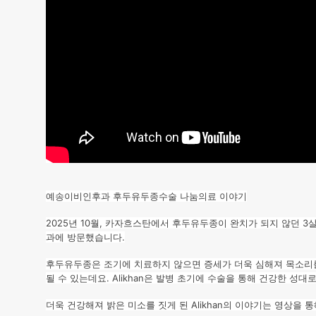
기
위
한
카
자
흐
스
예송이비인후과 후두유두종수술 나눔의료 이야기
탄
2025년 10월, 카자흐스탄에서 후두유두종이 완치가 되지 않던 3살 
과에 방문했습니다.
Alikhan
후두유두종은 조기에 치료하지 않으면 증세가 더욱 심해져 목소리를
나
될 수 있는데요. Alikhan은 발병 초기에 수술을 통해 건강한 성
눔
더욱 건강해져 밝은 미소를 짓게 된 Alikhan의 이야기는 영상을 