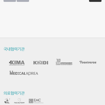
동
영
상
국내협력기관
의료협력기관