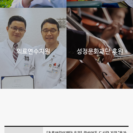
는
밥
상"
-
의료연수지원
성정문화재단 후원
예
송
의
사
랑
나
눔