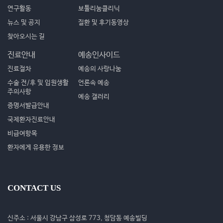
연구활동
보툴리눔클리닉
뉴스 및 공지
질환 및 후기동영상
찾아오시는 길
진료안내
예송인사이드
진료절차
예송의 사랑나눔
수술 전/후 및 입원생활
언론속 예송
주의사항
예송 갤러리
증명서발급안내
국제환자진료안내
비급여항목
환자에게 유용한 정보
CONTACT US
신주소 : 서울시 강남구 삼성로 773, 청담동 예송빌딩