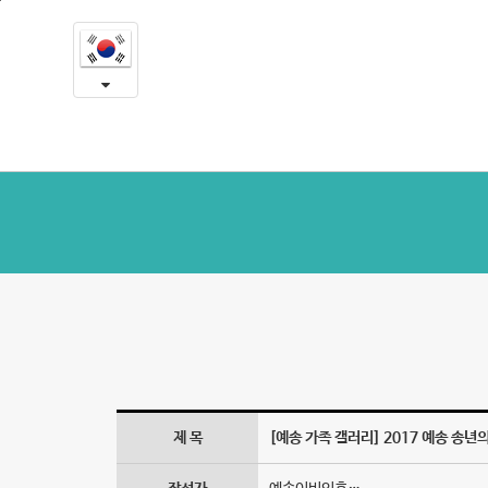
2017
본
문
예
내
용
송
바
로
송
가
년
기
의
밤
-
예
송
갤
제 목
[예송 가족 갤러리] 2017 예송 송년의
러