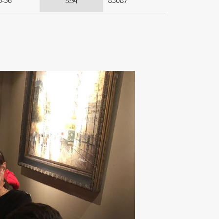
6:56
조회
83087