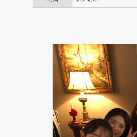
작성자
예송이비인후…
리