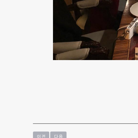
이 전
다 음